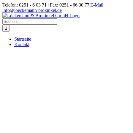
Zum
Telefon: 0251 - 6 03 71 | Fax: 0251 - 66 30 77
|
E-Mail:
Inhalt
info@loeckemann-brokinkel.de
springen
Suche
nach:
Startseite
Kontakt