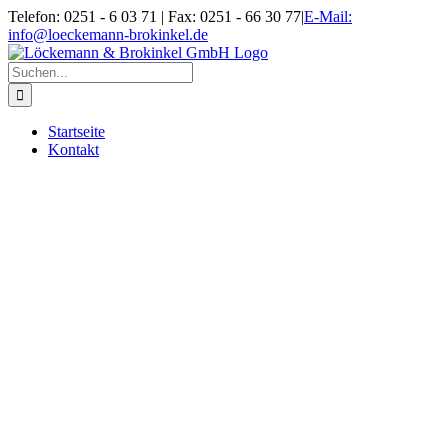
Zum
Telefon: 0251 - 6 03 71 | Fax: 0251 - 66 30 77
|
E-Mail:
Inhalt
info@loeckemann-brokinkel.de
springen
Suche
nach:
Startseite
Kontakt