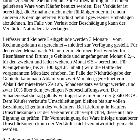
zurückzusenden. Sie dürfen nur zur Aufbewahrung der in ihnen
gelieferten Ware vom Käufer benutzt werden. Der Verkäufer ist
berechtigt, die Annahme nicht mehr füllfähiger oder mit einem
anderen als dem gelieferten Produkt befüllt gewesener Emballagen
abzulehnen. Im Falle von Verlust oder Beschädigung kann der
Verkäufer Naturalersatz verlangen.
Leifässer und kleinere Leihgebinde werden 3 Monate – vom
Rechnungsdatum an gerechnet – mietfrei zur Verfügung gestellt. Für
den ersten Monat nach Ablauf der mietefreien Frist werden für
Eisenfässer und Drums je Gebinde und angefangenen Monat € 2,–,
für den zweiten und jeden weiteren Monat € 5,– berechnet. Für
Kleingebinde ( bis zu 100 kg/Ltr. Inhalt ) wird die Hälfte der
vorgenannten Mietsätze erhoben. Im Falle der Nichtrückgabe der
Gebinde kann nach Ablauf von zwei Monaten, gerechnet vom
Ablauf der mietefreien Zeit an, Schadenersatz verlangt werden, und
zwar 10% über dem jeweiligen Neubeschaffungswert. Der
Schadenersatzbetrag gilt als Vertragsstrafe im Sinne der § 340 BGB.
Dem Käufer verkaufte Umschließungen bleiben bis zur vollen
Bezahlung Eigentum des Verkäufers. Bei Lieferung in Käufers
Umschließungen ist der Verkäufer nicht verpflichtet, diese auf ihre
Eignung zu prüfen. Für Verunreinigung der Ware infolge unsauberer
Umschließungen kann der Verkäufer nicht verantwortlich gemacht
werden.
9. Zahlung und Verzugsfolgen