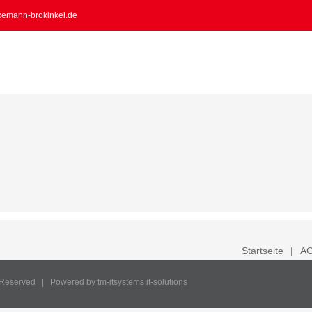
kemann-brokinkel.de
Startseite
A
s Reserved | Powered by
tm-itsystems it-solutions