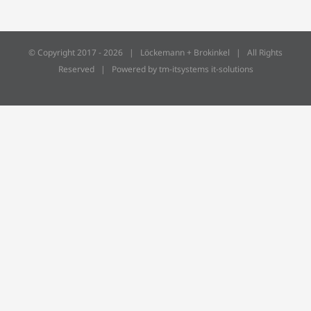
© Copyright 2017 -
2026 | Löckemann + Brokinkel | All Rights
Reserved | Powered by
tm-itsystems it-solutions